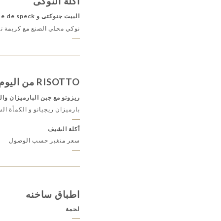
أكلة النوكى
البيت جنوكتى و chiffonnade de speck
نوكي محلي الصنع مع كريمة ت
RISOTTO من اليوم
ريزوتو مع جبن البارميزان وال
بارميزان ريجيانو و الكمأة ال
أكلة الشيف
سعر متغير حسب الوصول
اطباق ساخنه
لحمة