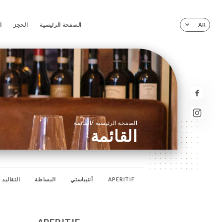
الصفحة الرئيسية
الحجز
ا
AR
/
الصفحة الرئيسية
القائمة
القائمة
APERITIF
أنتيباستي
البساطة
التقاليد
بيتزا الرومان
بيتزا قديمة
بيتزا مكملات
الح