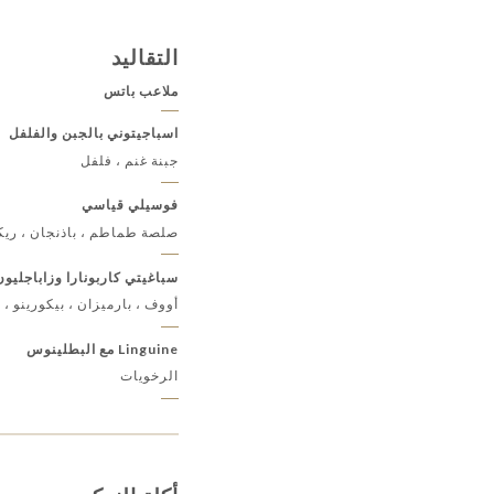
التقاليد
ملاعب باتس
اسباجيتوني بالجبن والفلفل
جبنة غنم ، فلفل
فوسيلي قياسي
صلصة طماطم ، باذنجان ، ريك
سباغيتي كاربونارا وزاباجليون
أووف ، بارميزان ، بيكورينو ، 
Linguine مع البطلينوس
الرخويات