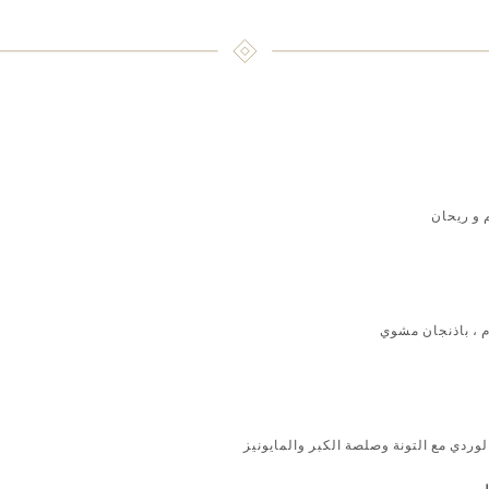
م و ريحان
 ، باذنجان مشوي
وردي مع التونة وصلصة الكبر والمايونيز