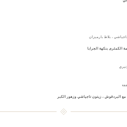
لي
اجياشي ، بلاط بارميزان
الكمثرى بنكهة الجرابا
تيري
فة
 مع البردقوش ، زيتون تاجياشي وزهور الكبر