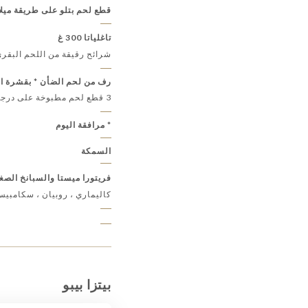
قطع لحم بتلو على طريقة ميلانو * 0
تاغلياتا 300 غ
شرائح رقيقة من اللحم البقر
رف من لحم الضأن * بقشرة ا
3 قطع لحم مطبوخة على درجة حرارة منخفضة
* مرافقة اليوم
السمكة
فريتورا ميستا والسبانخ الصغ
كاليماري ، روبيان ، سكامبيس
بيتزا بيبو