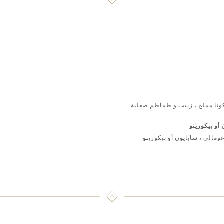
وتا مملح ، زبيب و طماطم صقلية
 أو بيكورينو
غومالي ، سابايون أو بيكورينو