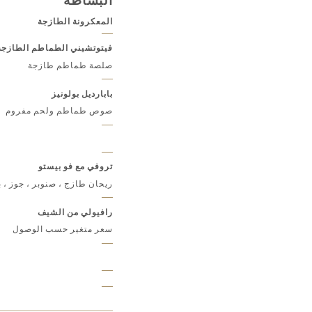
البساطة
المعكرونة الطازجة
فيتوتشيني الطماطم الطازجة
صلصة طماطم طازجة
بابارديل بولونيز
صوص طماطم ولحم مفروم
تروفي مع فو بيستو
ريحان طازج ، صنوبر ، جوز ، ب
رافيولي من الشيف
سعر متغير حسب الوصول