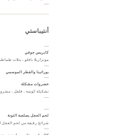
أنتيباستي
كابريس جوفي
موتزاريلا بافلو ، بتلات طماط
بوراتينا والفطر الموسمي
خضروات مشكلة
تشكيلة كوسة ، فلفل ، مشروم
لحم العجل بصلصة التونة
شرائح رقيقة من لحم العجل ال