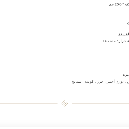
25 جم
ي
لفستق
يرة
 ، بوري أحمر ، جزر ، كوسة ، سبانخ