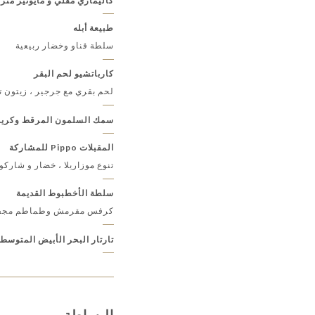
كاليماري مقلي و مايونيز منز
طبيعة أبله
سلطة قناو وخضار ربيعية
كارباتشيو لحم البقر
لحم بقري مع جرجير ، زيتون ت
سمك السلمون المرقط وكريمة 
المقبلات Pippo للمشاركة
تنوع موزاريلا ، خضار و شاركو
سلطة الأخطبوط القديمة
كرفس مقرمش وطماطم مجف
تارتار البحر الأبيض المتوسط