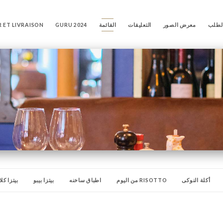
لطلب
معرض الصور
التعليقات
القائمة
GURU 2024
 ET LIVRAISON
أكلة النوكى
RISOTTO من اليوم
اطباق ساخنه
بيتزا بيبو
بيتزا كل
لوى
الجبن
برمجة
مشروبات ساخنة
بيرة
المقبلات
الهضم
ك