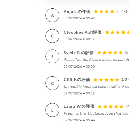
Anja L.の評価
4/5
A
05/07/2026
•
09:42
Cleophee A.の評価
C
03/07/2026
•
08:12
Sylvie B.の評価
5/
S
Accueil au top Pizza délicieuse, plat
03/07/2026
•
05:50
Cliff F.の評価
5/5
C
Incredible food, excellent staff and s
02/07/2026
•
09:18
Laura W.の評価
5
L
Fresh, authentic Italian food that's ful
02/07/2026
•
05:46