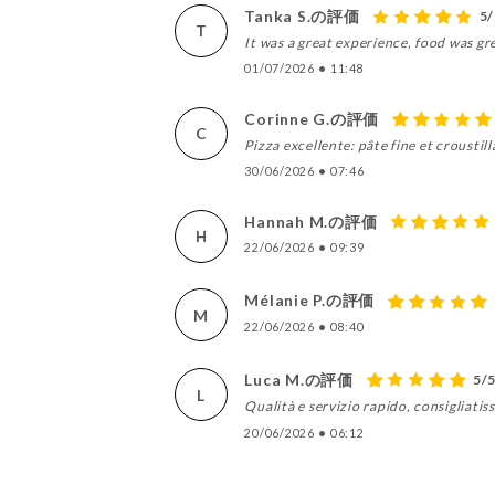
Tanka S.の評価
5/
T
It was a great experience, food was gr
01/07/2026
•
11:48
Corinne G.の評価
C
Pizza excellente: pâte fine et croust
30/06/2026
•
07:46
Hannah M.の評価
H
22/06/2026
•
09:39
Mélanie P.の評価
M
22/06/2026
•
08:40
Luca M.の評価
5/
L
Qualità e servizio rapido, consigliatis
20/06/2026
•
06:12