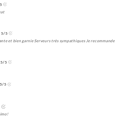
5
eat
5/5
illante et bien garnie Serveurs très sympathiques Je recommande
5/5
5/5
5
simo!