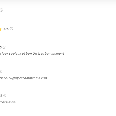
5/5
5
 du jour copieux et bon Un très bon moment
ervice. Highly recommend a visit.
/5
l of flavor.