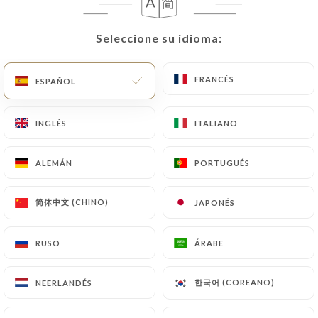
ES
MENÚ
Seleccione su idioma:
Seleccione su idioma:
FRANCÉS
FRANCÉS
ESPAÑOL
ESPAÑOL
INGLÉS
INGLÉS
ITALIANO
ITALIANO
/
INICIO
CONTACTO
Contacto
ALEMÁN
ALEMÁN
PORTUGUÉS
PORTUGUÉS
简体中文 (CHINO)
简体中文 (CHINO)
JAPONÉS
JAPONÉS
RUSO
RUSO
ÁRABE
ÁRABE
한국어 (COREANO)
한국어 (COREANO)
NEERLANDÉS
NEERLANDÉS
Chez Pippo