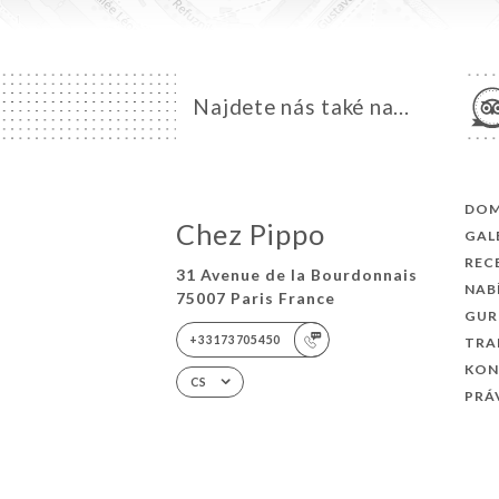
Najdete nás také na...
DO
Chez Pippo
GAL
REC
31 Avenue de la Bourdonnais
NAB
75007 Paris France
GUR
+33173705450
TRA
KON
CS
PRÁ