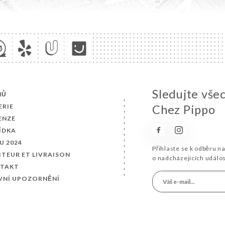
Sledujte vše
MŮ
ERIE
Chez Pippo
ENZE
ÍDKA
U 2024
Přihlaste se k odběru n
ITEUR ET LIVRAISON
o nadcházejících událo
TAKT
VNÍ UPOZORNĚNÍ