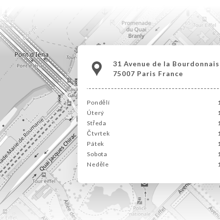
31 Avenue de la Bourdonnais
75007 Paris France
Pondělí
Úterý
Středa
Čtvrtek
Pátek
Sobota
Neděle