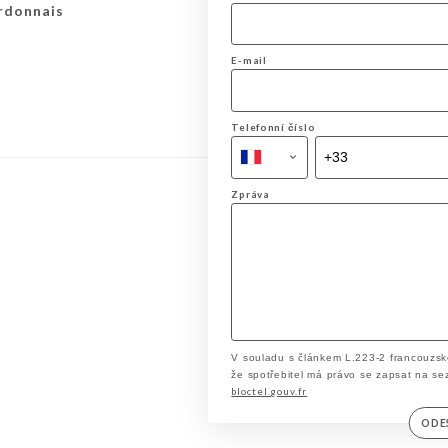
rdonnais
E-mail
Telefonní číslo
Zpráva
V souladu s článkem L.223-2 francouzsk
že spotřebitel má právo se zapsat na se
bloctel.gouv.fr
ODE