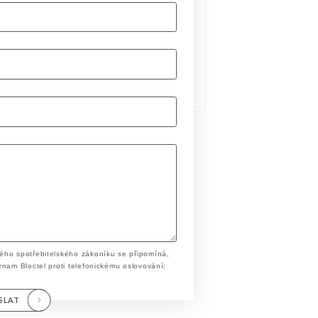
ého spotřebitelského zákoníku se připomíná,
znam Bloctel proti telefonickému oslovování:
SLAT