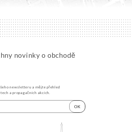
chny novinky o obchodě
ašeho newsletteru a mějte přehled
stech a propagačních akcích.
OK