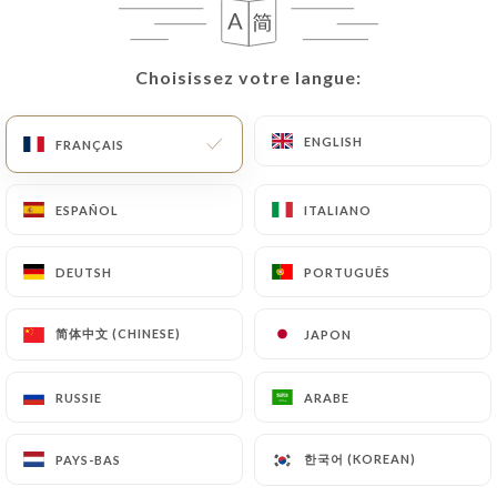
FR
MENU
Choisissez votre langue:
Choisissez votre langue:
ENGLISH
ENGLISH
FRANÇAIS
FRANÇAIS
/
ACCUEIL
CONTACT
ESPAÑOL
ESPAÑOL
ITALIANO
ITALIANO
Contact
DEUTSH
DEUTSH
PORTUGUÊS
PORTUGUÊS
简体中文 (CHINESE)
简体中文 (CHINESE)
JAPON
JAPON
RUSSIE
RUSSIE
ARABE
ARABE
Chez Pippo
한국어 (KOREAN)
한국어 (KOREAN)
PAYS-BAS
PAYS-BAS