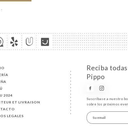
Reciba todas
CIO
ERÍA
Pippo
EÑA
Ú
U 2024
Suscríbase a nuestro b
ITEUR ET LIVRAISON
sobre los próximos eve
NTACTO
SOS LEGALES