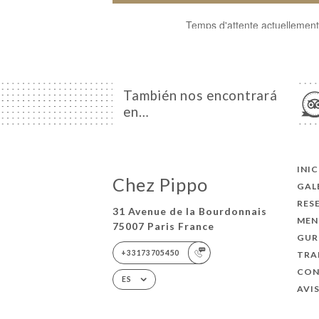
También nos encontrará
en…
INI
Chez Pippo
GAL
RES
31 Avenue de la Bourdonnais
MEN
75007 Paris France
GUR
+33173705450
TRA
CO
ES
AVI