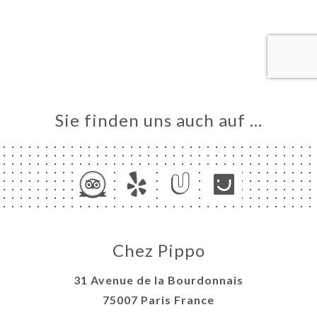
VIEREN
LLUNG
ERIE
RTUNG
NÜ
 2024
Sie finden uns auch auf …
EUR ET
ISON
TAKT
Chez Pippo
31 Avenue de la Bourdonnais
75007 Paris France